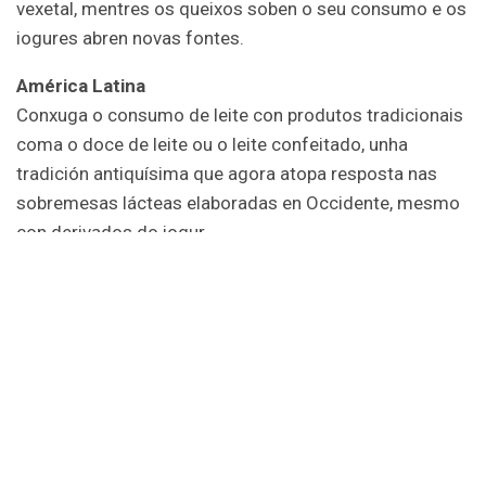
vexetal, mentres os queixos soben o seu consumo e os
iogures abren novas fontes.
América Latina
Conxuga o consumo de leite con produtos tradicionais
coma o doce de leite ou o leite confeitado, unha
tradición antiquísima que agora atopa resposta nas
sobremesas lácteas elaboradas en Occidente, mesmo
con derivados do iogur.
Asia
Agás A India, cunha longa tradición láctea, o resto de
Asia ábrese ás modas occidentais dende China a
Indonesia, Malaisia ou Tailandia.
África
Mesmo en países árabes, onde hai tradición nos pobos
nómades de beber leite de camela, os produtos lácteos