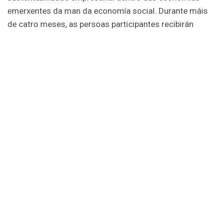
emerxentes da man da economía social. Durante máis
de catro meses, as persoas participantes recibirán
formación especializada, mentoría, titorías
personalizadas e apoio na busca de financiamento, co
obxectivo de acelerar o desenvolvemento de proxectos
viables e sostibles no ámbito da economía social.
A aceleradora está deseñada para fomentar a creación
e consolidación de iniciativas empresariais en sectores
estratéxicos como a economía verde, azul, laranxa,
amarela e prateada. Entre os seus principais obxectivos
atópanse:
Identificar e potenciar novas ideas e liñas de
negocio dentro da economía social.
Proporcionar formación e acompañamento
experto.