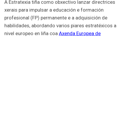
A Estratexia tiña como obxectivo lanzar directrices
xerais para impulsar a educación e formación
profesional (FP) permanente e a adquisición de
habilidades, abordando varios piares estratéxicos a
nivel europeo en liña coa
Axenda Europea de
Capacidades
. O informe estratéxico deu como
resultado seis recomendacións estratéxicas clave,
unha para cada piar de acción, para mellorar o sistema
europeo de aprendizaxe permanente da seguinte
maneira:
Necesidades de formación
: as futuras
capacidades que necesitarán os sectores
céntranse na produción sostible; alta tecnoloxía;
xestión/emprendemento e habilidades brandas.
Necesítanse programas educativos flexibles e
adaptables para responder a estas necesidades.