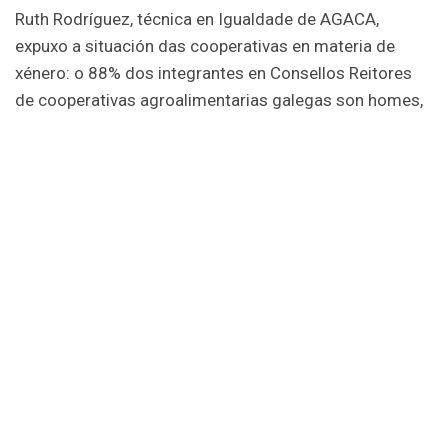
Ruth Rodríguez, técnica en Igualdade de AGACA,
expuxo a situación das cooperativas en materia de
xénero: o 88% dos integrantes en Consellos Reitores
de cooperativas agroalimentarias galegas son homes,
malia que a porcentaxe de socias ascende ao 49%.
Condes de Albarei, pola súa banda, forma parte do 3%
destas entidades que conta cunha muller na
presidencia: Dolores Calvo, no cargo dende 2014.
A continuación, a cargo da coach de AGACA, Loli
Couso, as asistentes participaron en exercicios de
motivación. Incidiron en aspectos individuais e
persoais, poñendo en valor as capacidades das socias
e afondando na casuística que as afasta dos postos
de responsabilidade (por exemplo, propuxéronse xeitos
lograr a conciliación familiar). En canto ao ámbito
institucional, as socias propuxeron servizos que a