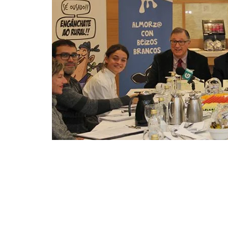
A Asociación Galega de Coo
“la Caixa” aumentarán na c
visibilizar e a empoderar ás
profesional de mozos e moz
alimentación sa na infancia