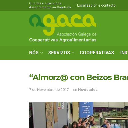
Queixas e suxestións.
Localización e contacto
Asesoramento ao Gandeiro
NÓS
SERVIZOS
COOPERATIVAS
INI
“Almorz@ con Beizos Bran
7 de Novembro de 2017
en
Novidades