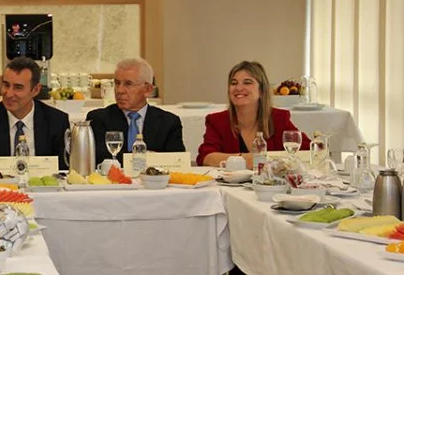
perativas Agroalimentarias (AGACA) e Obra Social
ampaña 2017/2018 as iniciativas destinadas a
 mulleres cooperativistas, á incorporación
as na actividade agrogandeira e ao fomento da
. Continúa ademais a liña de accións de fomento do