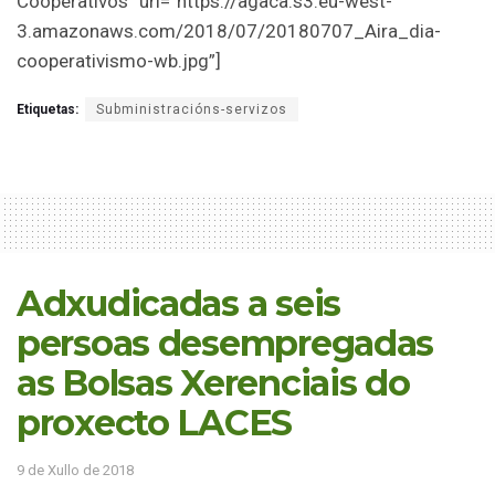
Cooperativos” url=”https://agaca.s3.eu-west-
3.amazonaws.com/2018/07/20180707_Aira_dia-
cooperativismo-wb.jpg”]
Etiquetas:
Subministracións-servizos
Adxudicadas a seis
persoas desempregadas
as Bolsas Xerenciais do
proxecto LACES
9 de Xullo de 2018