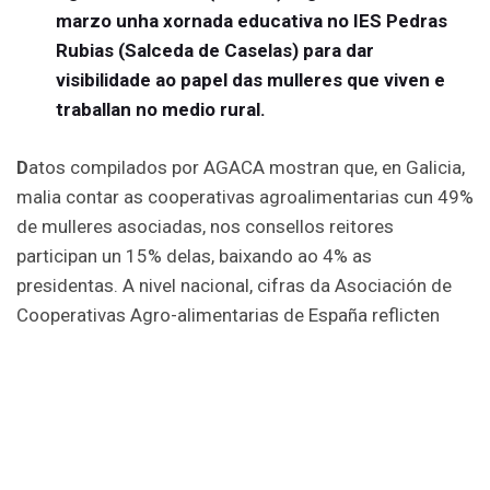
marzo unha xornada educativa no IES Pedras
Rubias (Salceda de Caselas) para dar
visibilidade ao papel das mulleres que viven e
traballan no medio rural.
D
atos compilados por AGACA mostran que, en Galicia,
malia contar as cooperativas agroalimentarias cun 49%
de mulleres asociadas, nos consellos reitores
participan un 15% delas, baixando ao 4% as
presidentas. A nivel nacional, cifras da Asociación de
Cooperativas Agro-alimentarias de España reflicten
que as mulleres representan menos do 4% nos postos
de gobernanza e decisión das súas cooperativas.
Co gallo da conmemoración do Día Internacional da
Muller, AGACA, con colaboración de Obra Social “la
Caixa”, organizará o venres unha xornada especial do