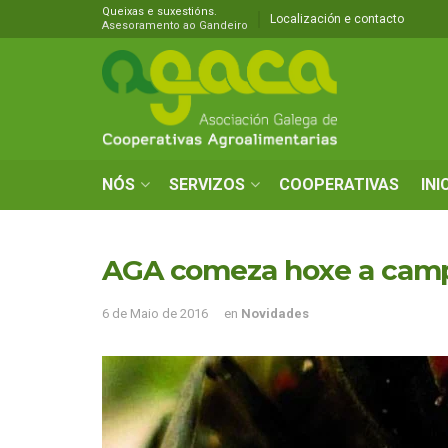
Queixas e suxestións.
Localización e contacto
Asesoramento ao Gandeiro
NÓS
SERVIZOS
COOPERATIVAS
INI
AGA comeza hoxe a campa
6 de Maio de 2016
en
Novidades