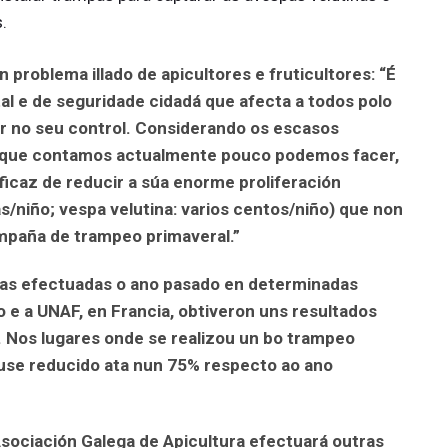
s.
 problema illado de apicultores e fruticultores: “É
l e de seguridade cidadá que afecta a todos polo
r no seu control. Considerando os escasos
 que contamos actualmente pouco podemos facer,
icaz de reducir a súa enorme proliferación
s/niño; vespa velutina: varios centos/niño) que non
mpaña de trampeo primaveral.”
as efectuadas o ano pasado en determinadas
 a UNAF, en Francia, obtiveron uns resultados
 Nos lugares onde se realizou un bo trampeo
iuse reducido ata nun 75% respecto ao ano
Asociación Galega de Apicultura efectuará outras