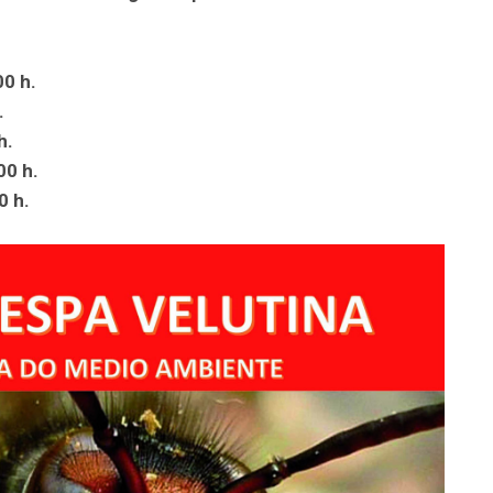
00 h.
.
h.
00 h.
0 h.