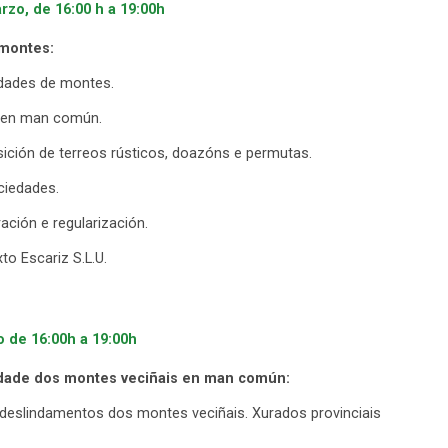
rzo, de 16:00 h a 19:00h
 montes:
idades de montes.
l en man común.
sición de terreos rústicos, doazóns e permutas.
ciedades.
ción e regularización.
o Escariz S.L.U.
o de 16:00h a 19:00h
ridade dos montes veciñais en man común:
deslindamentos dos montes veciñais. Xurados provinciais