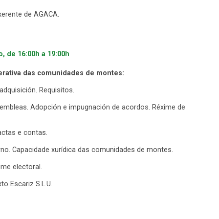
-xerente de AGACA.
o, de 16:00h a 19:00h
erativa das comunidades de montes:
dquisición. Requisitos.
sembleas. Adopción e impugnación de acordos. Réxime de
ctas e contas.
rno. Capacidade xurídica das comunidades de montes.
me electoral.
o Escariz S.L.U.