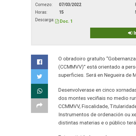
Comezo:
07/03/2022
Horas:
15
Descarga:
Doc. 1
I
O obradoiro gratuíto “Gobernanz
(CCMMVV)” está orientado a perso
superficies. Será en Negueira de M
Desenvolverase en cinco xornadas 
dos montes veciñais no medio rur
CCMMVV, Fiscalidade, Titularidad
Instrumentos de ordenación ou xes
distintas materias e o público ter