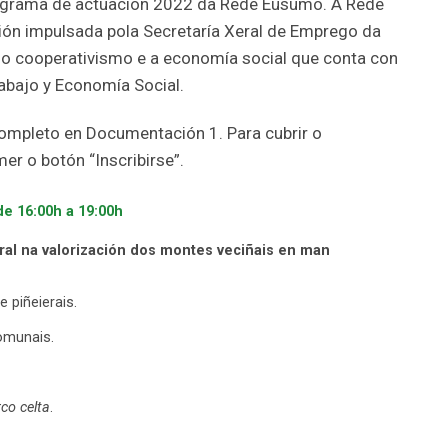
ograma de actuación 2022 da Rede Eusumo. A Rede
ón impulsada pola Secretaría Xeral de Emprego da
do cooperativismo e a economía social que conta con
abajo y Economía Social.
ompleto en Documentación 1. Para cubrir o
er o botón “Inscribirse”.
de 16:00h a 19:00h
ural na valorización dos montes veciñais en man
 piñeierais.
omunais.
co celta
.