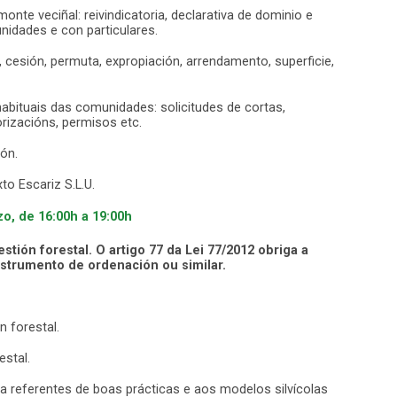
nte veciñal: reivindicatoria, declarativa de dominio e
nidades e con particulares.
, cesión, permuta, expropiación, arrendamento, superficie,
bituais das comunidades: solicitudes de cortas,
rizacións, permisos etc.
ón.
o Escariz S.L.U.
zo, de 16:00h a 19:00h
tión forestal. O artigo 77 da Lei 77/2012 obriga a
strumento de ordenación ou similar.
 forestal.
stal.
 referentes de boas prácticas e aos modelos silvícolas