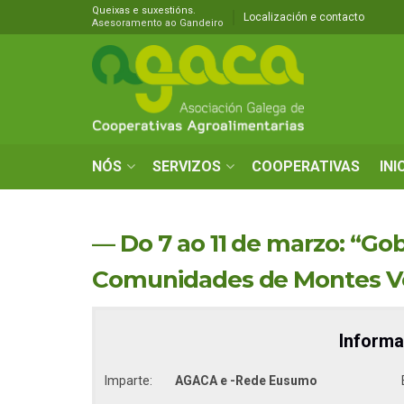
Queixas e suxestións.
Localización e contacto
Asesoramento ao Gandeiro
NÓS
SERVIZOS
COOPERATIVAS
INI
— Do 7 ao 11 de marzo: “Go
Comunidades de Montes Vec
Informa
Imparte:
AGACA e -Rede Eusumo