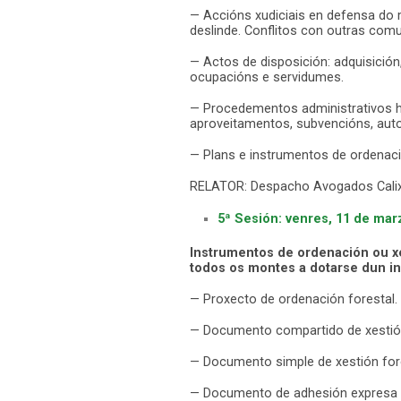
— Accións xudiciais en defensa do mo
deslinde. Conflitos con outras comu
— Actos de disposición: adquisición
ocupacións e servidumes.
— Procedementos administrativos ha
aproveitamentos, subvencións, auto
— Plans e instrumentos de ordenaci
RELATOR: Despacho Avogados Calixt
5ª Sesión: venres, 11 de mar
Instrumentos de ordenación ou xes
todos os montes a dotarse dun in
— Proxecto de ordenación forestal.
— Documento compartido de xestión
— Documento simple de xestión fore
— Documento de adhesión expresa a