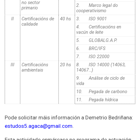
no sector
2.
Marco legal do
primario
cooperativismo
II
Certificacións de
40 hs
3.
ISO 9001
calidade
4.
Certificacións en
vacún de leite
5.
GLOBALG.A.P.
6. BRC/IFS
7. ISO 22000
III
Certificacións
20 hs
8. ISO 14000 (14063,
ambientais
14067…)
9.
Análise de ciclo de
vida
10.
Pegada de carbono
11. Pegada hídrica
Pode solicitar máis información a Demetrio Bedriñana:
estudos5.agaca@gmail.com
.
Esta actividade enmárcase no programa de actuación