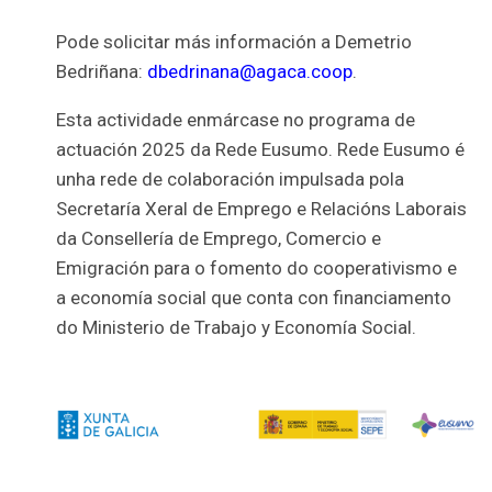
Pode solicitar más información a Demetrio
Bedriñana:
dbedrinana@agaca.coop
.
E
sta
actividade enmárcase no
programa
de
actuación
2025
da
Rede
Eusumo
.
Rede
Eusumo
é
unha
rede
de
colaboración
impulsada
pola
Secretaría
Xeral
de
Emprego e Relacións Laborais
da
Consellería
de
Emprego, Comercio e
Emigración
para
o
fomento
do
cooperativismo
e
a
economía
social
que
conta
con
financiamento
do
Ministerio
de
Trabajo
y
Economía
Social
.