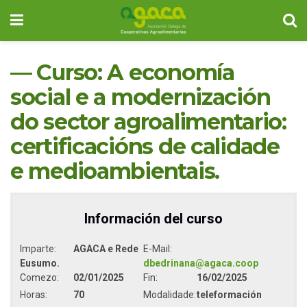
— Curso: A economía
social e a modernización
do sector agroalimentario:
certificacións de calidade
e medioambientais.
Información del curso
Imparte:
AGACA e Rede
E-Mail:
Eusumo.
dbedrinana@agaca.coop
Comezo:
02/01/2025
Fin:
16/02/2025
Horas:
70
Modalidade:
teleformación