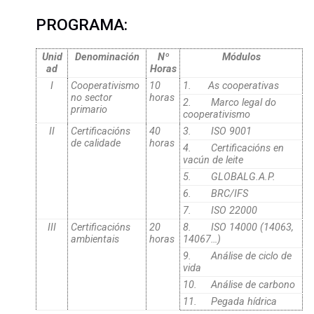
PROGRAMA:
Unid
Denominación
Nº
Módulos
ad
Horas
I
Cooperativismo
10
1. As cooperativas
no sector
horas
2.
Marco legal do
primario
cooperativismo
II
Certificacións
40
3.
ISO 9001
de calidade
horas
4.
Certificacións en
vacún de leite
5.
GLOBALG.A.P.
6. BRC/IFS
7. ISO 22000
III
Certificacións
20
8. ISO 14000 (14063,
ambientais
horas
14067…)
9.
Análise de ciclo de
vida
10. Análise
de carbono
11. Pegada hídrica