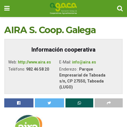
AIRA S. Coop. Galega
Información cooperativa
Web:
http://www.aira.es
E-Mail:
info@aira.es
Teléfono:
982 46 58 20
Enderezo :
Parque
Empresarial de Taboada
s/n, CP 27550, Taboada
(LUGO)