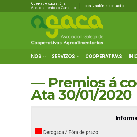
Queixas e suxestións.
Localización e contacto
Asesoramento ao Gandeiro
NÓS
SERVIZOS
COOPERATIVAS
INI
— Premios á co
Ata 30/01/2020
Informa
Derogada / Fóra de prazo