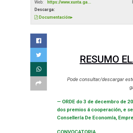
Web:
https://www.xunta.ga...
Descarga:
Documentación
▸
RESUMO E
Pode consultar/descargar est
g
— ORDE do 3 de decembro de 201
dos premios á cooperación, e se
Consellería De Economía, Empreg
CONVOCATORIA