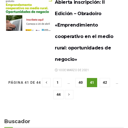
Abierta inscripción: II
Edición – Obradoiro
«Emprendimiento
cooperativo en el medio
rural: oportunidades de
negocio»
10 DE MARZO DE 2021
1
…
40
41
42
…
PÁGINA 41 DE 44
44
Buscador