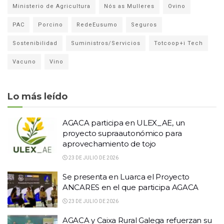
Ministerio de Agricultura
Nós as Mulleres
Ovino
PAC
Porcino
RedeEusumo
Seguros
Sostenibilidad
Suministros/Servicios
Totcoop+i Tech
Vacuno
Vino
Lo más leído
AGACA participa en ULEX_AE, un
proyecto supraautonómico para
aprovechamiento de tojo
23 DE JULIO DE 2026
Se presenta en Luarca el Proyecto
ANCARES en el que participa AGACA
23 DE JULIO DE 2026
AGACA y Caixa Rural Galega refuerzan su