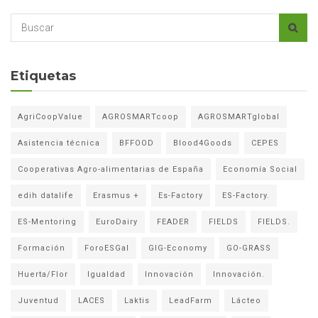
Etiquetas
AgriCoopValue
AGROSMARTcoop
AGROSMARTglobal
Asistencia técnica
BFFOOD
Blood4Goods
CEPES
Cooperativas Agro-alimentarias de España
Economía Social
edih datalife
Erasmus +
Es-Factory
ES-Factory.
ES-Mentoring
EuroDairy
FEADER
FIELDS
FIELDS.
Formación
ForoESGal
GIG-Economy
GO-GRASS
Huerta/Flor
Igualdad
Innovación
Innovación.
Juventud
LACES
Laktis
LeadFarm
Lácteo