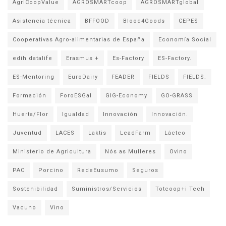
AgriCoopValue
AGROSMARTcoop
AGROSMARTglobal
Asistencia técnica
BFFOOD
Blood4Goods
CEPES
Cooperativas Agro-alimentarias de España
Economía Social
edih datalife
Erasmus +
Es-Factory
ES-Factory.
ES-Mentoring
EuroDairy
FEADER
FIELDS
FIELDS.
Formación
ForoESGal
GIG-Economy
GO-GRASS
Huerta/Flor
Igualdad
Innovación
Innovación.
Juventud
LACES
Laktis
LeadFarm
Lácteo
Ministerio de Agricultura
Nós as Mulleres
Ovino
PAC
Porcino
RedeEusumo
Seguros
Sostenibilidad
Suministros/Servicios
Totcoop+i Tech
Vacuno
Vino