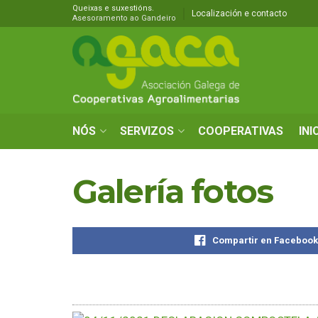
Queixas e suxestións.
Localización e contacto
Asesoramento ao Gandeiro
NÓS
SERVIZOS
COOPERATIVAS
INI
Galería fotos
Compartir en Faceboo