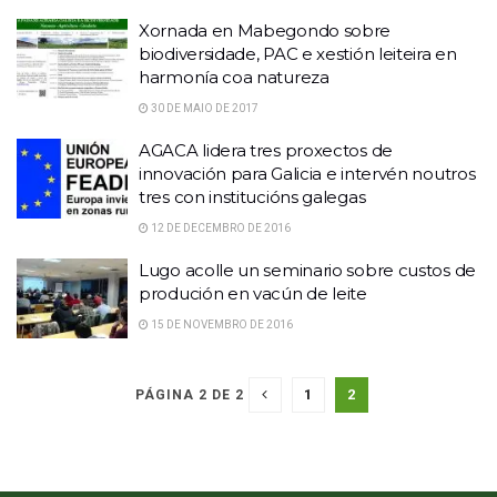
Xornada en Mabegondo sobre
biodiversidade, PAC e xestión leiteira en
harmonía coa natureza
30 DE MAIO DE 2017
AGACA lidera tres proxectos de
innovación para Galicia e intervén noutros
tres con institucións galegas
12 DE DECEMBRO DE 2016
Lugo acolle un seminario sobre custos de
produción en vacún de leite
15 DE NOVEMBRO DE 2016
1
2
PÁGINA 2 DE 2