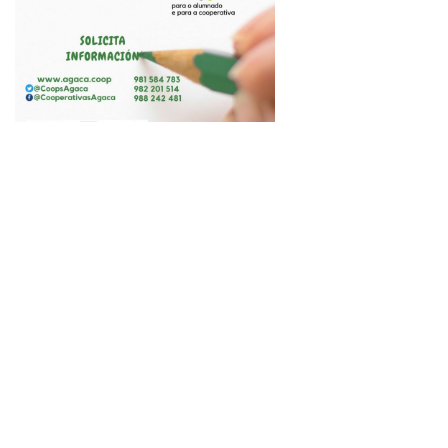
Galega de Cooperativas Agroalimentarias (AGACA) pon
en marcha o programa formativo de Apoio á la función
xerencial en cooperativas agroalimentarias, que ten
dous focos de interese. Por un lado, diríxese a persoas
con titulacións de grao medio ou superior que se
atopen en situación de desemprego e busquen mellorar
a súa capacitación para ocupar postos de xerencia
empresarial e, por outro, a cooperativas que, ou ben non
contan coa figura de xerente ou ben buscan apoio á súa
función xerencial.