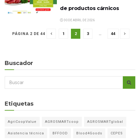
de productos cárnicos
30 DE ABRIL DE 2026
1
2
3
…
44
PÁGINA 2 DE 44
Buscador
Etiquetas
AgriCoopValue
AGROSMARTcoop
AGROSMARTglobal
Asistencia técnica
BFFOOD
Blood4Goods
CEPES