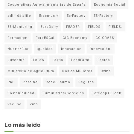
Cooperativas Agro-alimentarias de España
Economía Social
edih datalife
Erasmus +
Es-Factory
ES-Factory.
ES-Mentoring
EuroDairy
FEADER
FIELDS
FIELDS.
Formación
ForoESGal
GIG-Economy
GO-GRASS
Huerta/Flor
Igualdad
Innovación
Innovación.
Juventud
LACES
Laktis
LeadFarm
Lácteo
Ministerio de Agricultura
Nós as Mulleres
Ovino
PAC
Porcino
RedeEusumo
Seguros
Sostenibilidad
Suministros/Servicios
Totcoop+i Tech
Vacuno
Vino
Lo más leído