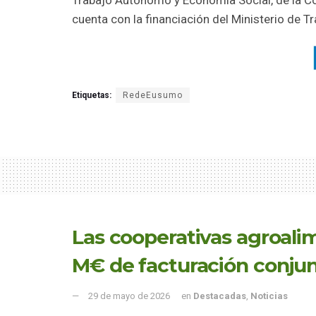
Trabajo Autónomo y Economía Social, de la Co
cuenta con la financiación del Ministerio de T
Etiquetas:
RedeEusumo
Las cooperativas agroali
M€ de facturación conjunt
29 de mayo de 2026
en
Destacadas
,
Noticias