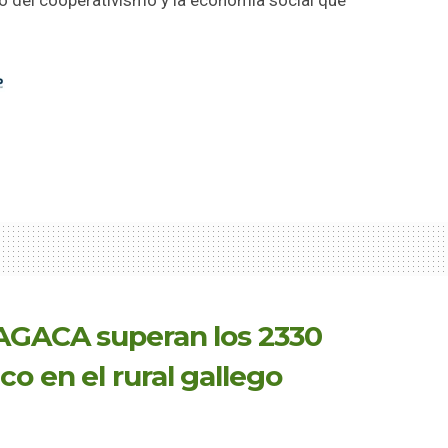
o del cooperativismo y la economía social que
 AGACA superan los 2330
o en el rural gallego