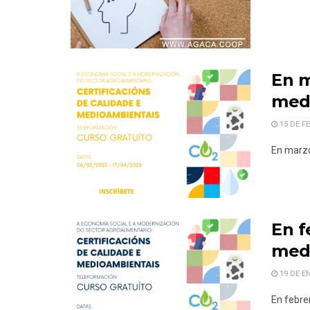
En m
med
15 DE F
En marzo
En f
med
19 DE E
En febre