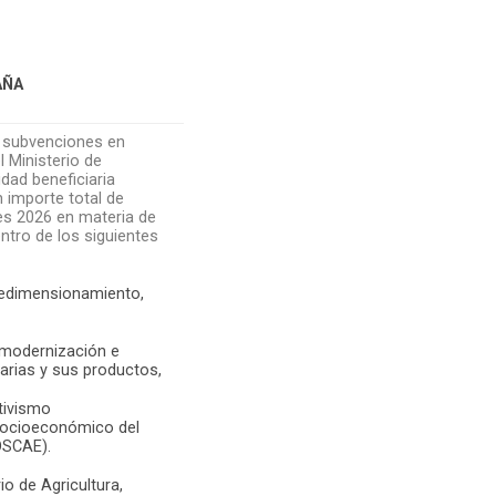
AÑA
s subvenciones en
l Ministerio de
dad beneficiaria
 importe total de
es 2026 en materia de
ntro de los siguientes
 redimensionamiento,
, modernización e
arias y sus productos,
tivismo
 Socioeconómico del
OSCAE).
io de Agricultura,