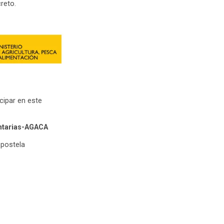
reto.
cipar en este
ntarias-AGACA
mpostela