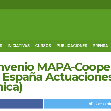
S
INICIATIVAS
CURSOS
PUBLICACIONES
PRENSA
nvenio MAPA-Cooper
e España Actuacione
nica)
k
Compartir