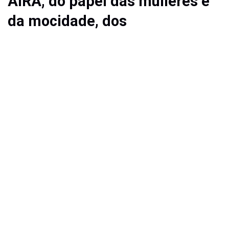
AIRA, do papel das mulleres e
da mocidade, dos
investimentos en
transformación, alimentación
animal e servizos, e tamén da
súa experiencia á fronte do
LIGAL nun contexto de cambios
profundos para o sector lácteo.
Nova etapa á fronte de AIRA
Asumes a presidencia de AIRA tras
formar parte xa do Consello Reitor. Que