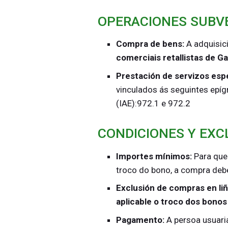
OPERACIONES SUBV
Compra de bens:
A adquisic
comerciais retallistas de Ga
Prestación de servizos esp
vinculados ás seguintes epí
(IAE):972.1 e 972.2
CONDICIONES Y EXC
Importes mínimos:
Para que
troco do bono, a compra debe
Exclusión de compras en liñ
aplicable o troco dos bonos
Pagamento:
A persoa usuari