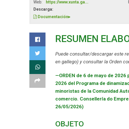
Web:
https://www.xunta.ga...
Descarga:
Documentación
▸
RESUMEN ELAB
Puede consultar/descargar este r
en gallego) y consultar la Orden c
—
ORDEN de 6 de mayo de 2026 po
2026 del Programa de dinamizac
minoristas de la Comunidad Autó
comercio. Consellería do Empre
26/05/2026)
OBJETO