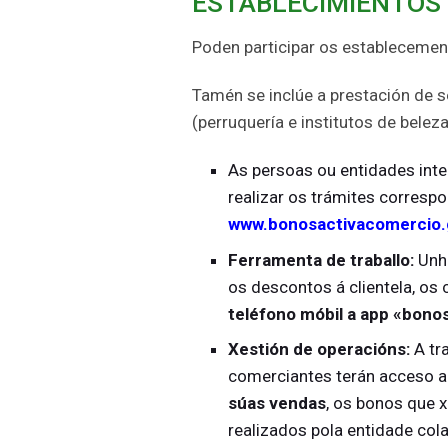
ESTABLECIMIENTOS
Poden participar os establecement
Tamén se inclúe a prestación de s
(perruquería e institutos de beleza
As persoas ou entidades int
realizar os trámites correspo
www.bonosactivacomercio.
Ferramenta de traballo:
Unha
os descontos á clientela, os
teléfono móbil a app «bono
Xestión de operacións:
A tr
comerciantes terán acceso a
súas vendas
, os bonos que 
realizados pola entidade col