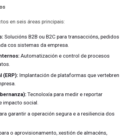
dos
tos en seis áreas principais:
s:
Solucións B2B ou B2C para transaccións, pedidos
ada cos sistemas da empresa.
internos:
Automatización e control de procesos
atos.
l (ERP):
Implantación de plataformas que vertebren
mpresa.
obernanza):
Tecnoloxía para medir e reportar
e impacto social.
ra garantir a operación segura e a resiliencia dos
para o aprovisionamento, xestión de almacéns,