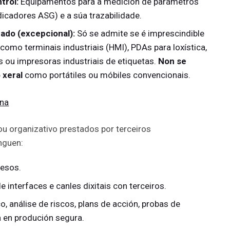
trol:
Equipamentos para a medición de parámetros
dicadores ASG) e a súa trazabilidade.
ado (excepcional):
Só se admite se é imprescindible
 como terminais industriais (HMI), PDAs para loxística,
s ou impresoras industriais de etiquetas.
Non se
 xeral
como portátiles ou móbiles convencionais.
rna
ou organizativo prestados por terceiros
nguen:
cesos.
e interfaces e canles dixitais con terceiros.
, análise de riscos, plans de acción, probas de
a en produción segura.