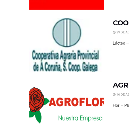
COO
29 DE AB
Lácteo —
AGR
16 DE AB
Flor — P