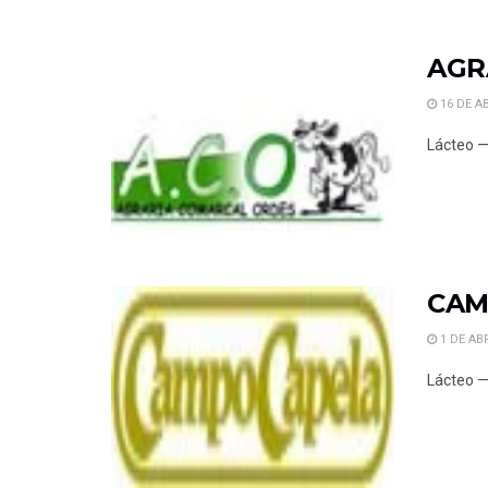
AGR
16 DE AB
Lácteo —
CAM
1 DE ABR
Lácteo —