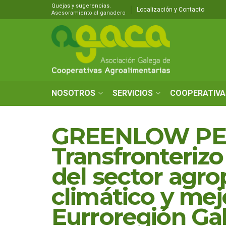
Quejas y sugerencias.
Localización y Contacto
Asesoramiento al ganadero
NOSOTROS
SERVICIOS
COOPERATIVA
GREENLOW PEC
Transfronterizo
del sector agro
climático y mejo
Eurroregión Gal