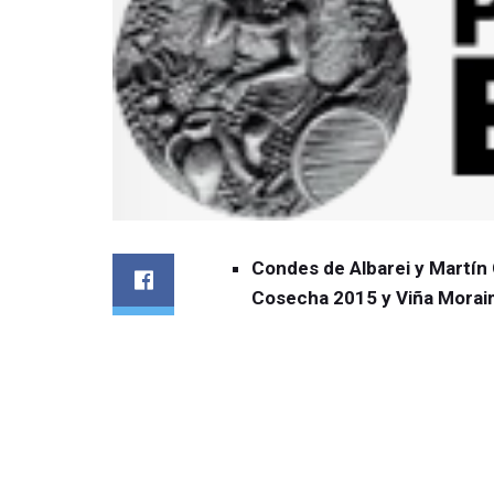
Condes de Albarei y Martín
Cosecha 2015 y Viña Moraim
2015.
Los premios Baco son convo
Catadores y están oficialme
Alimentación y Medio Ambi