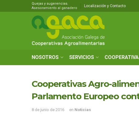
Quejas y sugerencias.
Localización y Contacto
Asesoramiento al ganadero
NOSOTROS
SERVICIOS
COOPERATIVA
Cooperativas Agro-alimen
Parlamento Europeo contr
8 de junio de 2016
en
Noticias