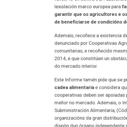
lexislación marco europea para
fa
garantir que os agricultores e 
de beneficiarse de condicións d
Ademais, recoñece a existencia de
denunciado por Cooperativas Agro
comunitarias, e recoñecido mesm
2014, e que constitúen un obstác
do mercado interior.
Este Informe tamén pide que se
cadea alimentaria
e considera qu
cooperativas deben ser apoiadas p
mellor no mercado. Ademais, o Inf
Subministración Alimentaria, (Có
organizacións da gran distribución
dispón dun órgano independente q