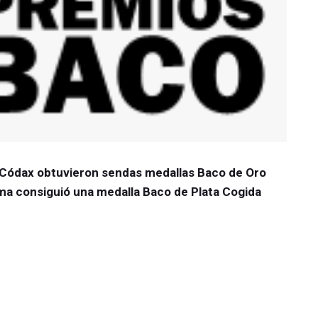
 Códax obtuvieron sendas medallas Baco de Oro
a consiguió una medalla Baco de Plata Cogida
cados cada año por la Unión Española de
nte reconocidos por el Ministerio de Agricultura,
ente.