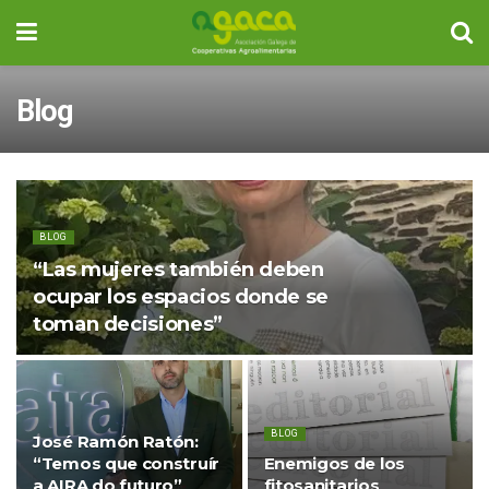
Blog
BLOG
“Las mujeres también deben
ocupar los espacios donde se
toman decisiones”
BLOG
José Ramón Ratón:
“Temos que construír
Enemigos de los
a AIRA do futuro”
fitosanitarios