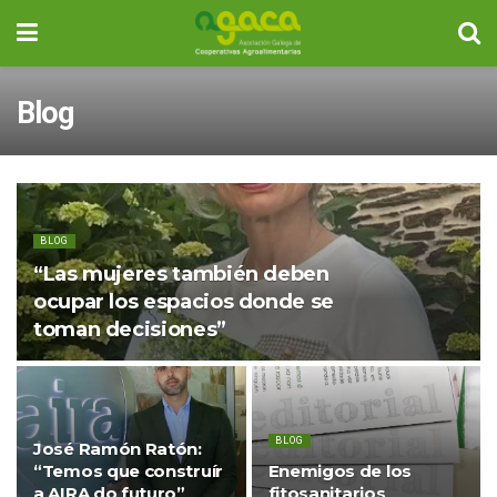
Blog
BLOG
“Las mujeres también deben
ocupar los espacios donde se
toman decisiones”
BLOG
José Ramón Ratón:
“Temos que construír
Enemigos de los
a AIRA do futuro”
fitosanitarios