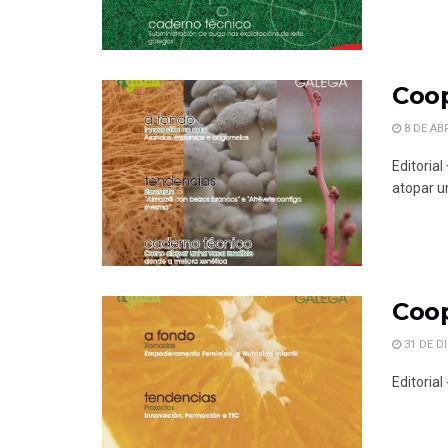
Coop
8 DE ABR
Editoria
atopar un
Coop
31 DE D
Editoria