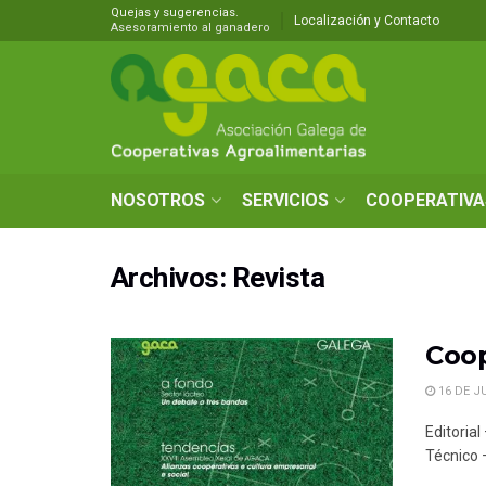
Quejas y sugerencias.
Localización y Contacto
Asesoramiento al ganadero
NOSOTROS
SERVICIOS
COOPERATIVA
Archivos:
Revista
Coop
16 DE J
Editoria
Técnico –