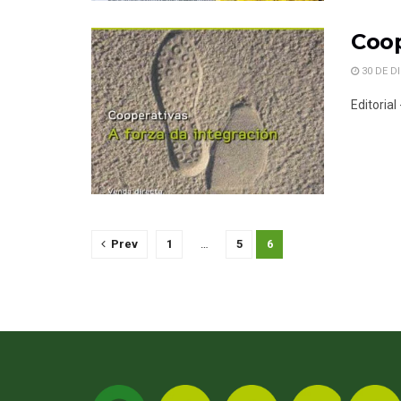
Coop
30 DE D
Editorial
Prev
1
…
5
6