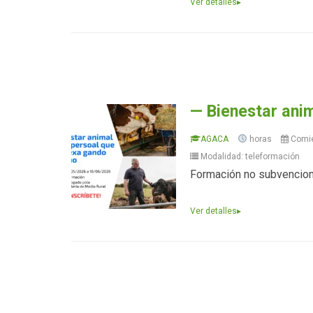
Ver detalles
▸
— Bienestar ani
AGACA
horas
Comi
Modalidad: teleformación
Formación no subvencio
Ver detalles
▸