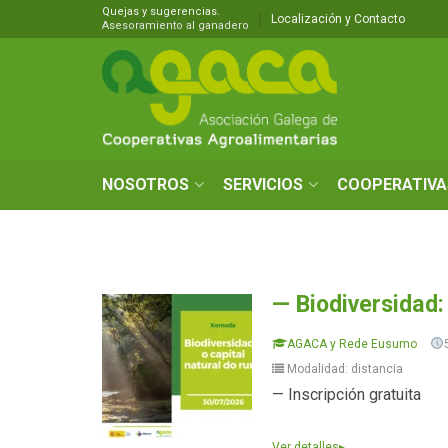
Quejas y sugerencias.
Localización y Contacto
Asesoramiento al ganadero
NOSOTROS
SERVICIOS
COOPERATIVA
— Biodiversidad: 
AGACA y Rede Eusumo
Modalidad: distancia
— Inscripción gratuita
Ver detalles
▸