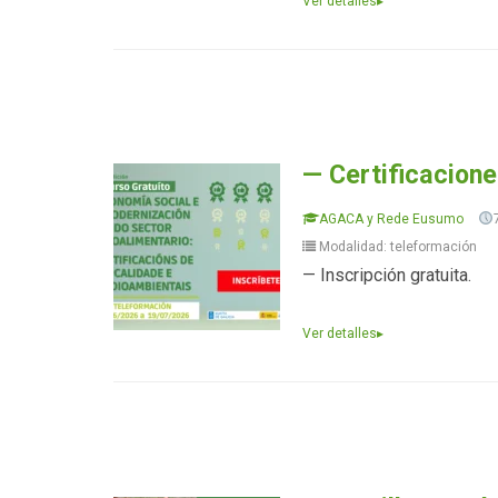
Ver detalles
▸
— Certificacione
AGACA y Rede Eusumo
Modalidad: teleformación
— Inscripción gratuita.
Ver detalles
▸